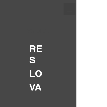
Valores
RE
S
LO
VA